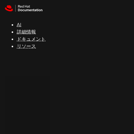
Skip to navigation
Skip to content
サ
ポ
ー
AI
ト
詳細情報
ドキュメント
リソース
コ
ン
ソ
ー
ル
開
発
者
ト
ラ