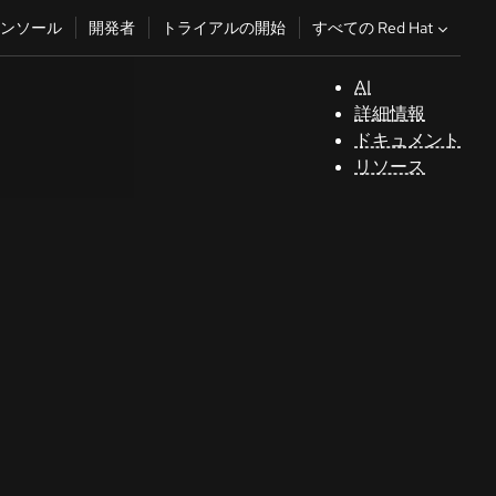
すべての Red Hat
ンソール
開発者
トライアルの開始
AI
サ
詳細情報
ポ
ドキュメント
ー
リソース
ト
コ
ン
ソ
ー
ル
開
発
者