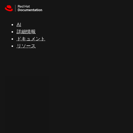
Skip to navigation
Skip to content
サ
ポ
ー
AI
ト
詳細情報
ドキュメント
リソース
コ
ン
ソ
ー
ル
開
発
者
ト
ラ