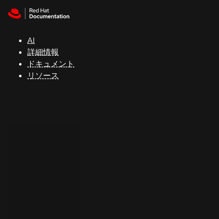
Skip to navigation
Skip to content
サ
ポ
ー
AI
ト
詳細情報
ドキュメント
リソース
コ
ン
ソ
ー
ル
開
発
者
ト
ラ