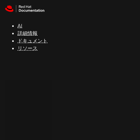
Skip to navigation
Skip to content
サ
ポ
ー
AI
ト
詳細情報
ドキュメント
リソース
コ
ン
ソ
ー
ル
開
発
者
ト
ラ