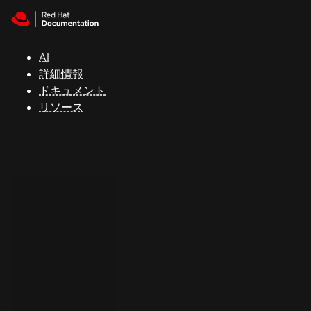
Skip to navigation
Skip to content
サ
ポ
ー
AI
ト
詳細情報
ドキュメント
リソース
コ
ン
ソ
ー
ル
開
発
者
ト
ラ