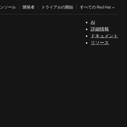
すべての Red Hat
ンソール
開発者
トライアルの開始
AI
サ
詳細情報
ポ
ドキュメント
ー
リソース
ト
コ
ン
ソ
ー
ル
開
発
者