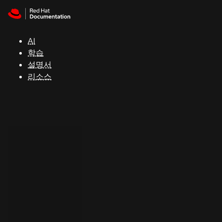
Skip to navigation
Skip to content
지
원
AI
학습
콘
설명서
솔
리소스
개
발
자
평
가
판
시
작
연