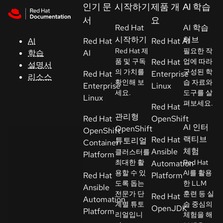
Skip to navigation
Skip to content
인기 문
시작하기
제품 개
AI 학습
지
서
요
원
Red Hat
AI 학습
시작하기
허브
AI
Red Hat
Red Hat AI
Red Hat 제
필요한 작
학습
AI
콘
품 및 구독
Red Hat
업에 따라
설명서
솔
의 가치를
구성된 학
Red Hat
Enterprise
리소스
확인해 보
습 자료와
Enterprise
Linux
세요.
도구를 살
개
Linux
펴보세요.
Red Hat
발
관리형
Red Hat
OpenShift
자
AI 인터
OpenShift
OpenShift
랙티브
Red Hat
튜토리얼
Container
평
체험
Ansible
클러스터를
Platform
가
최대한 활
Red Hat
Automation
판
용할 수 있
AI를 활용
Red Hat
Platform
시
도록 돕는
한 LLM
Ansible
전문가 단
훈련 등 실
작
Red Hat
Automation
계별 튜토
습 중심의
OpenJDK
Platform
리얼입니
체험을 해
연