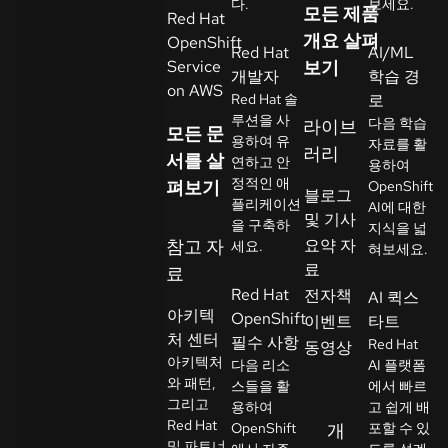
다.
보세요.
모든 제품
Red Hat
락
개요 살펴
OpenShift
언
처
Red Hat
AI/ML
Service
보기
어
개발자
학습 경
선
on AWS
Red Hat 솔
로
택
루션을 사
다음 학습
라이브
모든 문
용하여 유
자료를 활
러리
서를 살
연하고 안
용하여
정적인 애
펴보기
OpenShift
블로그
플리케이션
AI에 대한
및 기사
을 구축하
지식을 넓
참고 자
요약 자
세요.
혀보세요.
료
료
Red Hat
전자책
AI 퀵스
아키텍
OpenShift
이벤트
타트
처 센터
필수 사항
Red Hat
동영상
아키텍처
다음 리소
AI 플랫폼
와 패턴,
스들을 활
에서 빠르
그리고
용하여
고 쉽게 배
Red Hat
OpenShift
개
포할 수 있
및 파트너