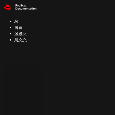
Skip to navigation
Skip to content
지
원
AI
학습
콘
설명서
솔
리소스
개
발
자
평
가
판
시
작
연