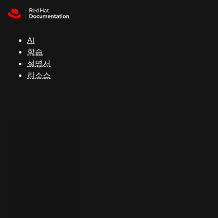
Skip to navigation
Skip to content
지
원
AI
학습
콘
설명서
솔
리소스
개
발
자
평
가
판
시
작
연