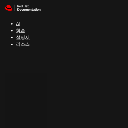
Skip to navigation
Skip to content
지
원
AI
학습
콘
설명서
솔
리소스
개
발
자
평
가
판
시
작
연