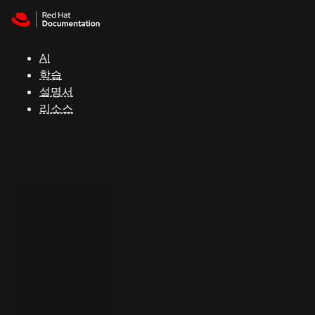
Skip to navigation
Skip to content
지
원
AI
학습
콘
설명서
솔
리소스
개
발
자
평
가
판
시
작
연