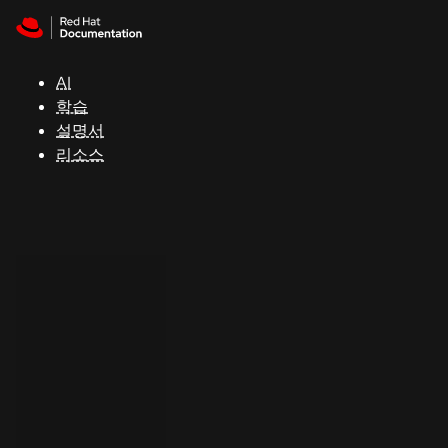
Skip to navigation
Skip to content
지
원
AI
학습
콘
설명서
솔
리소스
개
발
자
평
가
판
시
작
연