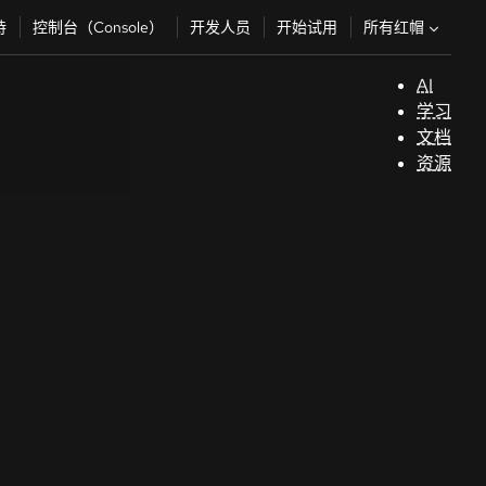
所有红帽
持
控制台（Console）
开发人员
开始试用
AI
支
学习
持
文档
资源
（
开
发
人
员
开
始
试
用