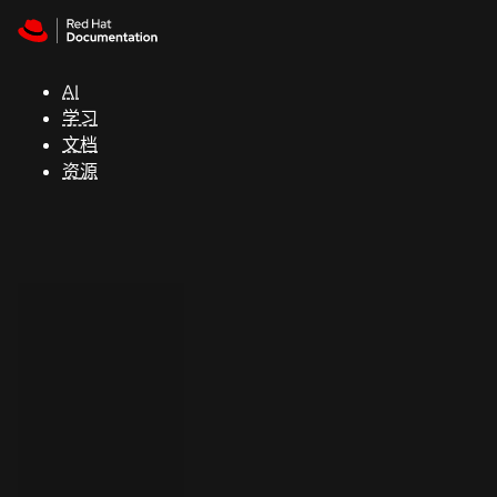
Skip to navigation
Skip to content
支
持
AI
学习
控制台
文档
（Console）
资源
开
发
人
员
开
始
试
用
联