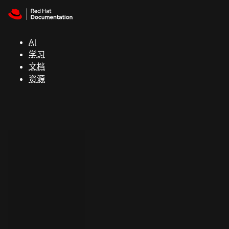
Skip to navigation
Skip to content
支
持
AI
学习
控制台
文档
（Console）
资源
开
发
人
员
开
始
试
用
联