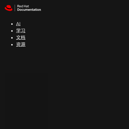
Skip to navigation
Skip to content
支
持
AI
学习
控制台
文档
（Console）
资源
开
发
人
员
开
始
试
用
联