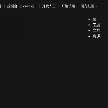
所有红帽
持
控制台（Console）
开发人员
开始试用
AI
支
学习
持
文档
资源
（
开
发
人
员
开
始
试
用