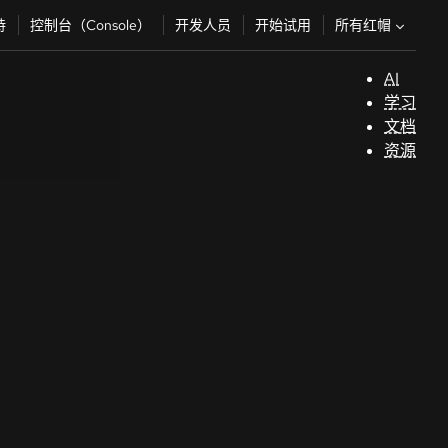
所有红帽
持
控制台（Console）
开发人员
开始试用
AI
支
学习
持
文档
资源
（
开
发
人
员
开
始
试
用