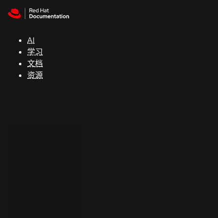
Skip to navigation
Skip to content
支
持
AI
学习
控制台
文档
（Console）
资源
开
发
人
员
开
始
试
用
联