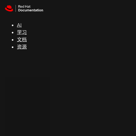
Skip to navigation
Skip to content
支
持
AI
学习
控制台
文档
（Console）
资源
开
发
人
员
开
始
试
用
联