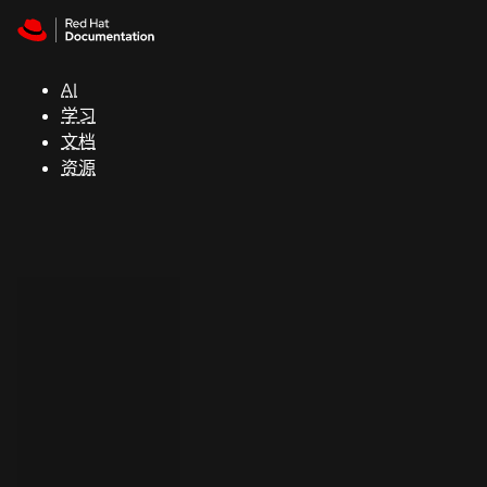
Skip to navigation
Skip to content
支
持
AI
学习
控制台
文档
（Console）
资源
开
发
人
员
开
始
试
用
联