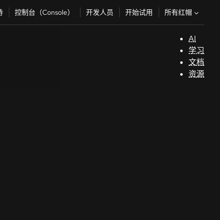
所有红帽
持
控制台（Console）
开发人员
开始试用
AI
支
学习
持
文档
资源
（
开
发
人
员
开
始
试
用