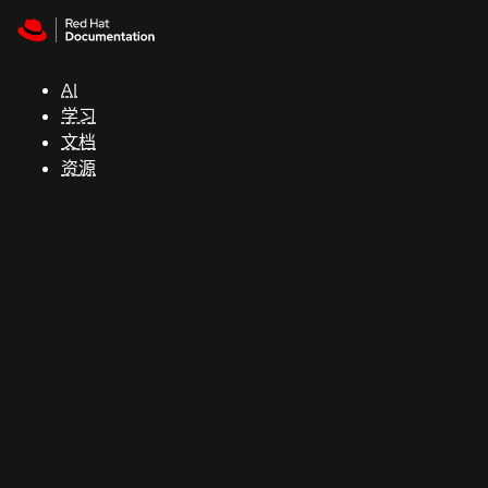
Skip to navigation
Skip to content
支
持
AI
学习
控制台
文档
（Console）
资源
开
发
人
员
开
始
试
用
联