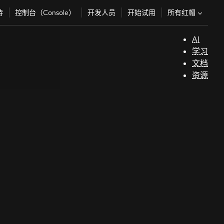
所有红帽
持
控制台（Console）
开发人员
开始试用
AI
支
学习
持
文档
资源
（
开
发
人
员
开
始
试
用