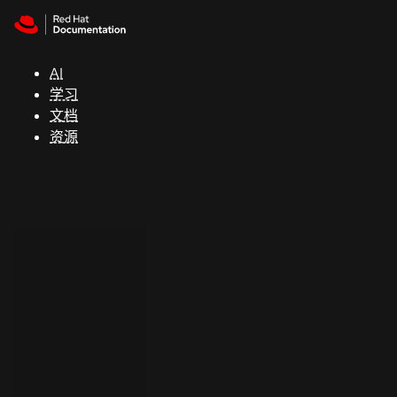
Skip to navigation
Skip to content
支
持
AI
学习
控制台
文档
（Console）
资源
开
发
人
员
开
始
试
用
联