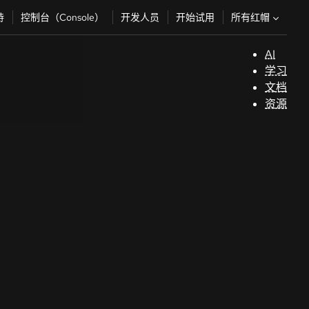
所有红帽
持
控制台（Console）
开发人员
开始试用
AI
支
学习
持
文档
资源
（
开
发
人
员
开
始
试
用