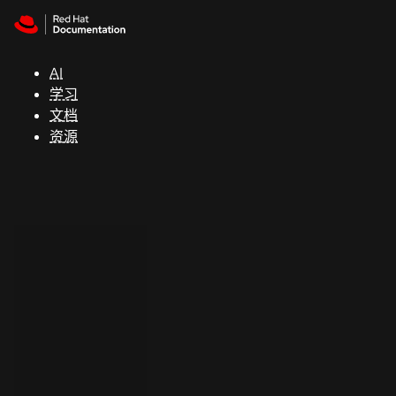
Skip to navigation
Skip to content
支
持
AI
学习
控制台
文档
（Console）
资源
开
发
人
员
开
始
试
用
联