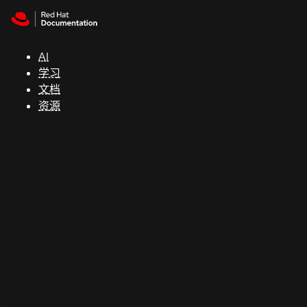
Skip to navigation
Skip to content
支
持
AI
学习
控制台
文档
（Console）
资源
开
发
人
员
开
始
试
用
联