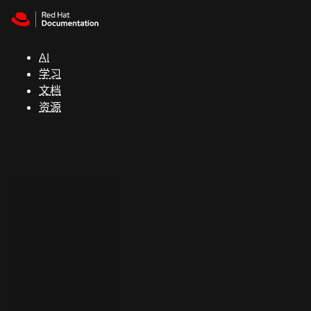
Skip to navigation
Skip to content
支
持
AI
学习
控制台
文档
（Console）
资源
开
发
人
员
开
始
试
用
联