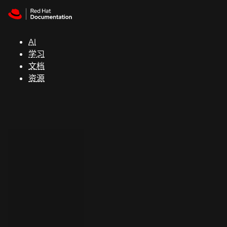
Skip to navigation
Skip to content
支
持
AI
学习
控制台
文档
（Console）
资源
开
发
人
员
开
始
试
用
联