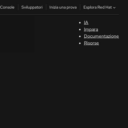
Esplora Red Hat
Console
Sviluppatori
Inizia una prova
IA
S
Impara
Documentazione
C
Risorse
Sv
In
u
pr
Co
Sele
la li