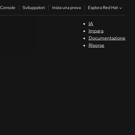
Esplora Red Hat
Console
Sviluppatori
Inizia una prova
IA
S
Impara
Documentazione
C
Risorse
Sv
In
u
pr
Co
Sele
la li