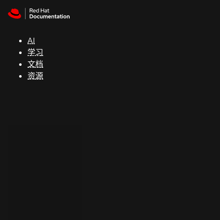
Skip to navigation
Skip to content
支
持
AI
学习
控制台
文档
（Console）
资源
开
发
人
员
开
始
试
用
联