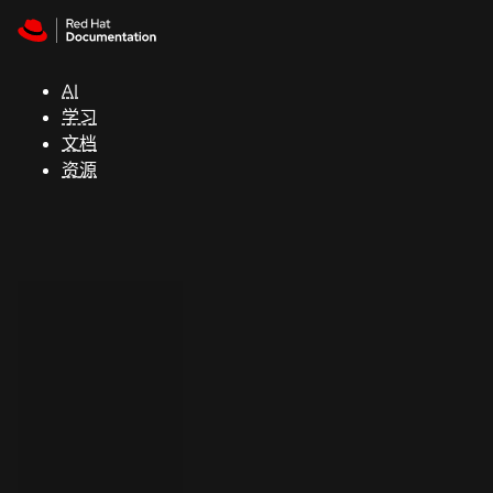
Skip to navigation
Skip to content
支
持
AI
学习
控制台
文档
（Console）
资源
开
发
人
员
开
始
试
用
联