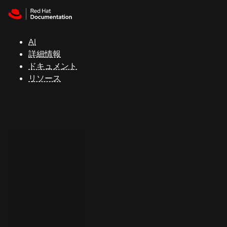
Skip to navigation
Skip to content
サ
ポ
ー
AI
ト
詳細情報
ドキュメント
リソース
コ
ン
ソ
ー
ル
開
発
者
ト
ラ