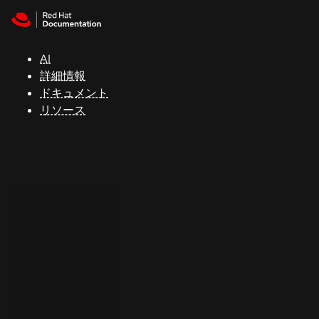
Skip to navigation
Skip to content
サ
ポ
ー
AI
ト
詳細情報
ドキュメント
リソース
コ
ン
ソ
ー
ル
開
発
者
ト
ラ