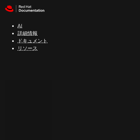
Skip to navigation
Skip to content
サ
ポ
ー
AI
ト
詳細情報
ドキュメント
リソース
コ
ン
ソ
ー
ル
開
発
者
ト
ラ