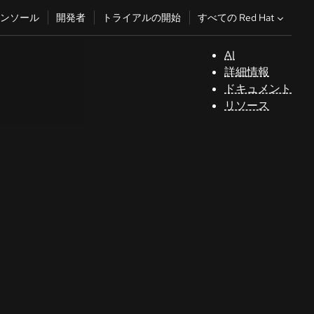
すべての Red Hat
ンソール
開発者
トライアルの開始
AI
サ
詳細情報
ポ
ドキュメント
ー
リソース
ト
コ
ン
ソ
ー
ル
開
発
者