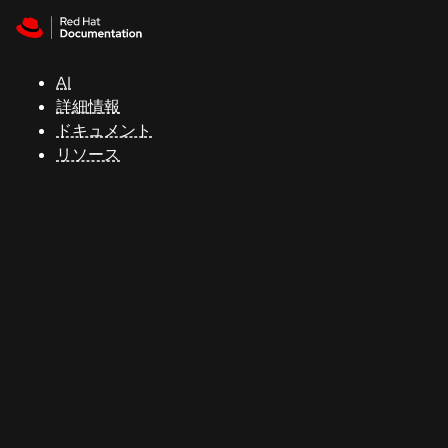
Skip to navigation
Skip to content
サ
ポ
ー
AI
ト
詳細情報
ドキュメント
リソース
コ
ン
ソ
ー
ル
開
発
者
ト
ラ