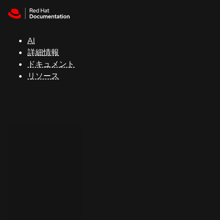
Skip to navigation
Skip to content
サ
ポ
ー
AI
ト
詳細情報
ドキュメント
リソース
コ
ン
ソ
ー
ル
開
発
者
ト
ラ