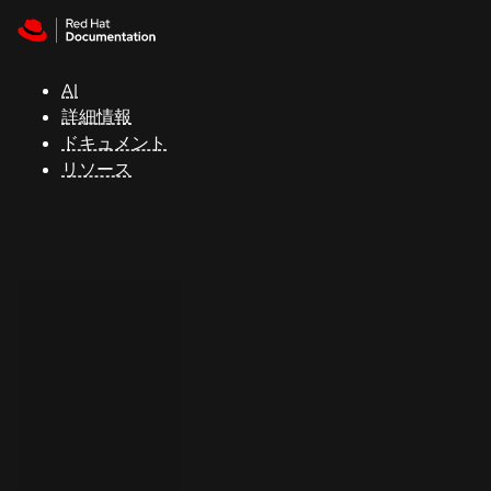
Skip to navigation
Skip to content
サ
ポ
ー
AI
ト
詳細情報
ドキュメント
リソース
コ
ン
ソ
ー
ル
開
発
者
ト
ラ