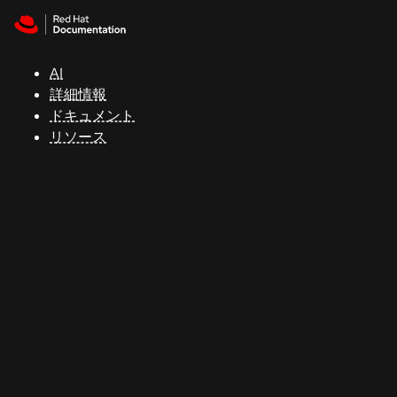
Skip to navigation
Skip to content
サ
ポ
ー
AI
ト
詳細情報
ドキュメント
リソース
コ
ン
ソ
ー
ル
開
発
者
ト
ラ