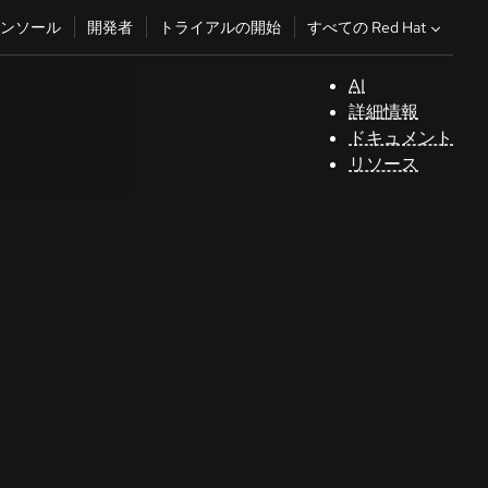
すべての Red Hat
ンソール
開発者
トライアルの開始
AI
サ
詳細情報
ポ
ドキュメント
ー
リソース
ト
コ
ン
ソ
ー
ル
開
発
者