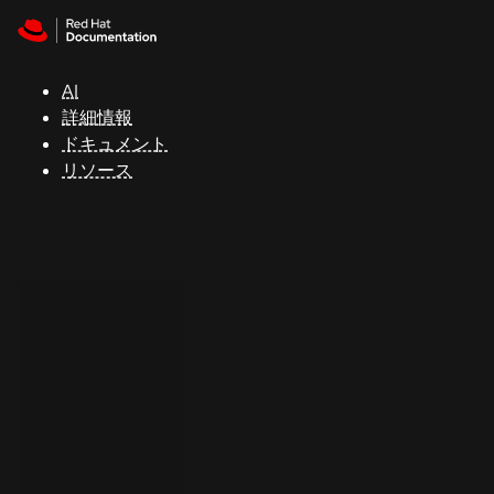
Skip to navigation
Skip to content
サ
ポ
ー
AI
ト
詳細情報
ドキュメント
リソース
コ
ン
ソ
ー
ル
開
発
者
ト
ラ