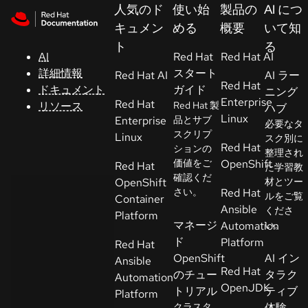
Skip to navigation
Skip to content
人気のド
使い始
製品の
AI につ
サ
キュメン
める
概要
いて知
ポ
ト
る
ー
AI
Red Hat
Red Hat AI
ト
詳細情報
スタート
Red Hat AI
AI ラー
Red Hat
ドキュメント
ガイド
ニング
Enterprise
Red Hat
リソース
Red Hat 製
ハブ
コ
Linux
Enterprise
品とサブ
必要なタ
ン
スクリプ
Linux
スク別に
ソ
Red Hat
ションの
整理され
ー
価値をご
OpenShift
Red Hat
た学習教
ル
確認くだ
OpenShift
材とツー
さい。
Red Hat
ルをご覧
Container
Ansible
くださ
開
Platform
マネージ
Automation
い。
発
ド
Platform
Red Hat
者
OpenShift
AI イン
Ansible
Red Hat
のチュー
タラク
Automation
ト
OpenJDK
トリアル
ティブ
Platform
ラ
クラスタ
体験