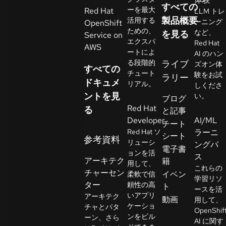
すべての
イ
ーを最大
Red Hat
LLM トレ
ア
製品概要
活用する
ーニング
OpenShift
ための、
ル
など、
を見る
Service on
エクスパ
Red Hat
の
AWS
ートによ
AI のハン
開
る段階的
ライブ
ズオン体
すべての
始
チュート
験をお試
ラリー
ドキュメ
リアル。
しくださ
ントを見
お
い。
ブログ
Red Hat
問
る
と記事
Developer
AI/ML
い
チート
Red Hat ソ
ラーニ
合
シート
参考資料
リューシ
ングパ
わ
言
電子書
ョンを活
語
ス
せ
アーキテク
籍
用して、
の
これらの
チャーセン
イベン
柔軟で信
選
学習リソ
ター
頼性の高
ト
択
ースを活
いアプリ
アーキテク
動画
用して、
ケーショ
チャとパタ
OpenShif
ンをビル
ーン、さら
AI に関す