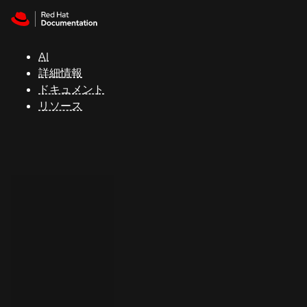
Skip to navigation
Skip to content
サ
ポ
ー
AI
ト
詳細情報
ドキュメント
リソース
コ
ン
ソ
ー
ル
開
発
者
ト
ラ