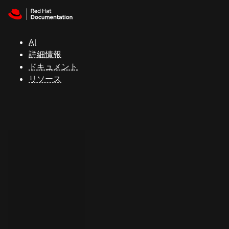
Skip to navigation
Skip to content
サ
ポ
ー
AI
ト
詳細情報
ドキュメント
リソース
コ
ン
ソ
ー
ル
開
発
者
ト
ラ