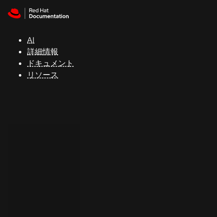
Skip to navigation
Skip to content
サ
ポ
ー
AI
ト
詳細情報
ドキュメント
リソース
コ
ン
ソ
ー
ル
開
発
者
ト
ラ